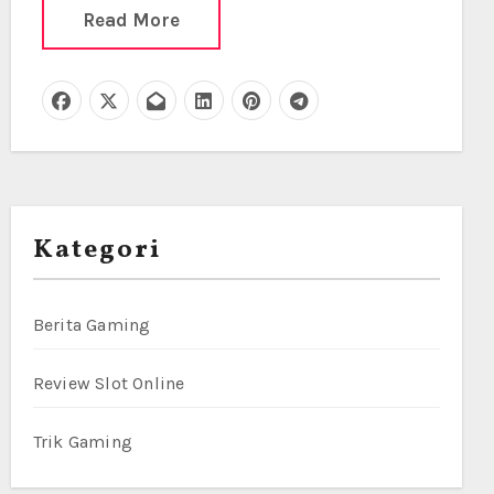
Read More
Kategori
Berita Gaming
Review Slot Online
Trik Gaming