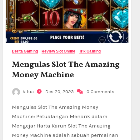
Berita Gaming
Review Slot Online
Trik Gaming
Mengulas Slot The Amazing
Money Machine
kilua
Des 20, 2023
0 Comments
Mengulas Slot The Amazing Money
Machine: Petualangan Menarik dalam
Mengejar Harta Karun Slot The Amazing
Money Machine adalah sebuah permainan