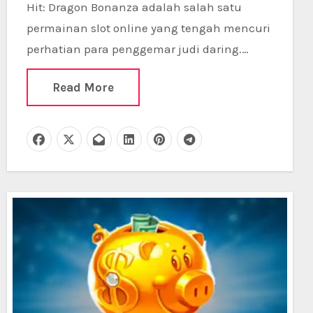
Hit: Dragon Bonanza adalah salah satu
permainan slot online yang tengah mencuri
perhatian para penggemar judi daring.…
Read More