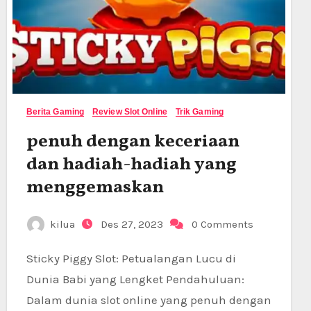
Berita Gaming
Review Slot Online
Trik Gaming
penuh dengan keceriaan
dan hadiah-hadiah yang
menggemaskan
kilua
Des 27, 2023
0 Comments
Sticky Piggy Slot: Petualangan Lucu di
Dunia Babi yang Lengket Pendahuluan:
Dalam dunia slot online yang penuh dengan