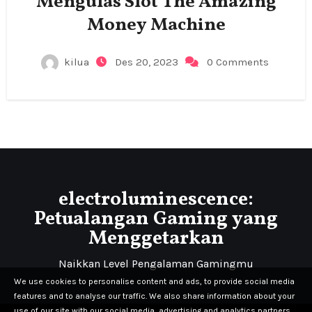
Mengulas Slot The Amazing
Money Machine
kilua
Des 20, 2023
0 Comments
electroluminescence:
Petualangan Gaming yang
Menggetarkan
Naikkan Level Pengalaman Gamingmu
We use cookies to personalise content and ads, to provide social media
features and to analyse our traffic. We also share information about your
use of our site with our social media, advertising and analytics partners.