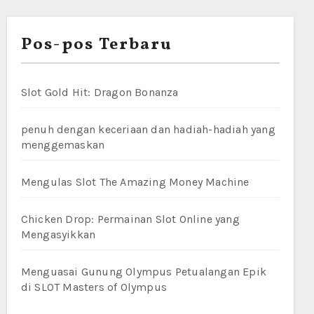
Pos-pos Terbaru
Slot Gold Hit: Dragon Bonanza
penuh dengan keceriaan dan hadiah-hadiah yang
menggemaskan
Mengulas Slot The Amazing Money Machine
Chicken Drop: Permainan Slot Online yang
Mengasyikkan
Menguasai Gunung Olympus Petualangan Epik
di SLOT Masters of Olympus