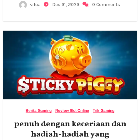
kilua
Des 31, 2023
0 Comments
Berita Gaming
Review Slot Online
Trik Gaming
penuh dengan keceriaan dan
hadiah-hadiah yang