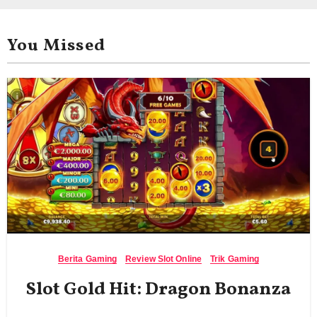
You Missed
Berita Gaming
Review Slot Online
Trik Gaming
Slot Gold Hit: Dragon Bonanza