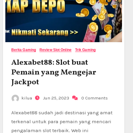
Berita Gaming
Review Slot Online
Trik Gaming
Alexabet88: Slot buat
Pemain yang Mengejar
Jackpot
kilua
Jun 25, 2023
0 Comments
Alexabet88 sudah jadi destinasi yang amat
terkenal untuk para pemain yang mencari
pengalaman slot terbaik. Web ini