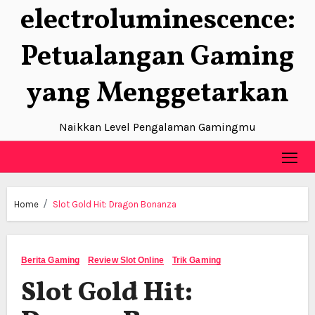
electroluminescence:
Skip
to
Petualangan Gaming
content
yang Menggetarkan
Naikkan Level Pengalaman Gamingmu
Home
Slot Gold Hit: Dragon Bonanza
Berita Gaming
Review Slot Online
Trik Gaming
Slot Gold Hit: