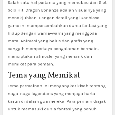
Salah satu hal pertama yang memukau dari Slot
Gold Hit: Dragon Bonanza adalah visualnya yang
menakjubkan. Dengan detail yang luar biasa,
game ini mempersembahkan dunia fantasi yang
hidup dengan warna-warni yang menggoda
mata. Animasi yang halus dan grafis yang
canggih memperkaya pengalaman bermain,
menciptakan atmosfer yang menarik dan
memikat para pemain.
Tema yang Memikat
Tema permainan ini mengangkat kisah tentang
naga-naga legendaris yang menjaga harta
karun di dalam gua mereka. Para pemain diajak
untuk memasuki dunia fantasi yang penuh